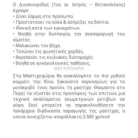
Ο Διοσκουρίδης (1ος αι. Ιατρός – Βοτανολόγος)
έγραψε:
• Δίνει λάμψη στο πρόσωπο.
• Προστατεύει τα ούλα & ασπρίζει τα δόντια.
• Ιδανική κατά των εγκαυμάτων.
• Βοηθά στην δυσπεψία, την αναπαραγωγή του
αίματος.
• Μαλακώνει τον βήχα.
• Τονώνει τις φωνητικές χορδές,
• θεραπεύει τις κοιλιακές διαταραχές.
• Βοηθά σε γυναικολογικές παθήσεις.
ΜΑΣΤΙΧΟΧΩΡΙΑ
Στα Μαστιχοχώρια θα ανακαλύψετε το πιο μυθικό
κομμάτι της Χίου, ξακουστό παγκοσμίως για το
μονάκριβό τους προϊόν, τη μαστίχα. Θαυμάστε στο
Πυργί τα «ξυστά» στις προσόψεις των σπιτιών, μια
τεχνική σκαλίσματος γεωμετρικών μοτίβων σε
γύψο. Εκεί μπορείτε να παρακολουθήσετε την
πανάρχαια διαδικασία παραγωγής της μαστίχας, η
οποία συνεχίζεται απαράλλακτη 2.500 χρόνια!