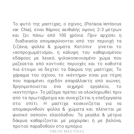
Το φυτό της μαστίχας, ο σχίνος, (Pistacia lentiscus
var. Chia), είναι θάμνος αειθαλής ύψους 2-3 μέτρων
και ζει πάνω από 100 χρόνια. Πριν αρχίσει η
διαδικασία απομακρύνονται από την περιοχή τα
ζιζάνια, φύλλα & χώματα. Κατόπιν γίνεται το
«ασπροχωμάτισμα», η κάλυψη του καθαρισμένου
εδάφους µε λευκό, ψιλοκοσκινισμένο χώμα που
μαζεύεται από κοντινές περιοχές και το καθιστά
πια έτοιμο να δεχτεί τα δάκρυα της μαστίχας. Το
χάραγμα του σχίνου, το «κέντημα» είναι μια τέχνη
που παραμένει σχεδόν απαράλλακτη από αιώνες.
Χρησιμοποιείται ένα αιχμηρό εργαλείο, το
«κεντητήρι». Το μάζεμα πρέπει να ολοκληρωθεί πριν
από τα πρωτοβρόχια και συνεχίζεται η επεξεργασία
στο σπίτι. Η μαστίχα κοσκινίζεται για να
απομακρυνθούν φύλλα & χώματα και πλένεται µε
φυσικό σαπούνι ελαιόλαδου. Τα μεγάλα & μέτρια
δάκρυα καθαρίζονται µε μαχαιράκι ή µε βελόνα,
προτού παραδοθούν στο εμπόριο.
ΟΦΕΛΗ ΜΑΣΤΙΧΑΣ