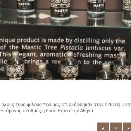
 όλους τους φίλους που μας επισκέφθηκαν στην έκθεση Detr
 Επόμενος σταθμός η Food Expo στην Αθήνα.