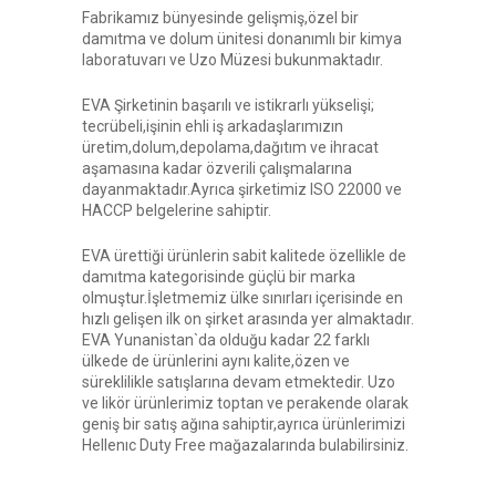
Fabrikamız bünyesinde gelişmiş,özel bir
damıtma ve dolum ünitesi donanımlı bir kimya
laboratuvarı ve Uzo Müzesi bukunmaktadır.
EVA Şirketinin başarılı ve istikrarlı yükselişi;
tecrübeli,işinin ehli iş arkadaşlarımızın
üretim,dolum,depolama,dağıtım ve ihracat
aşamasına kadar özverili çalışmalarına
dayanmaktadır.Ayrıca şirketimiz ISO 22000 ve
HACCP belgelerine sahiptir.
EVA ürettiği ürünlerin sabit kalitede özellikle de
damıtma kategorisinde güçlü bir marka
olmuştur.İşletmemiz ülke sınırları içerisinde en
hızlı gelişen ilk on şirket arasında yer almaktadır.
EVA Yunanistan`da olduğu kadar 22 farklı
ülkede de ürünlerini aynı kalite,özen ve
süreklilikle satışlarına devam etmektedir. Uzo
ve likör ürünlerimiz toptan ve perakende olarak
geniş bir satış ağına sahiptir,ayrıca ürünlerimizi
Hellenıc Duty Free mağazalarında bulabilirsiniz.