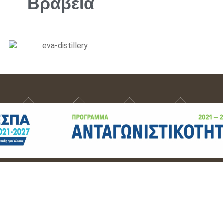
Βραβεία
ΕΤΑΙΡΙΑ
ΝΕΑ
LESVOS INSIDER
Ε
ΕΒΑ - Ελληνική Βιομηχανία Αποσταγμάτων © 2026. All Rights Reserved.