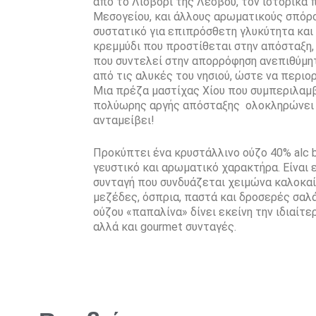
από το Λισβόρι της Λέσβου, τον ιστορικά
Μεσογείου, και άλλους αρωματικούς σπόρου
συστατικό για επιπρόσθετη γλυκύτητα και 
κρεμμύδι που προστίθεται στην απόσταξη,
που συντελεί στην απορρόφηση ανεπιθύμη
από τις αλυκές του νησιού, ώστε να περιορ
Μια πρέζα μαστίχας Χίου που συμπεριλαμβ
πολύωρης αργής απόσταξης ολοκληρώνει 
ανταμείβει!
Προκύπτει ένα κρυστάλλινο ούζο 40% alc b
γευστικό και αρωματικό χαρακτήρα. Είναι ε
συνταγή που συνδυάζεται χειμώνα καλοκαί
μεζέδες, όσπρια, παστά και δροσερές σαλά
ούζου «παπαλίνα» δίνει εκείνη την ιδιαίτ
αλλά και gourmet συνταγές.