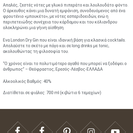
Απαλές, ζεστές νότες με γλυκό πιπεράτο και λουλουδάτο φόντο.
Ο άρκευθος κάνει μια δυνατή εμφάνιση, συνοδευόμενος από ένα
φρουτένιο «μπουκέτο», με νότες εσπεριδοειδών, ενώ η
περιπετειώδης συνέχεια του κάρδαμου και του κόλιανδρου
ολοκληρώνει μια γήινη αίσθηση.
Ενα London Dry Gin που είναι ιδανική βάση για κλασικά cocktails.
Απολαύστε το σκέτο με πάγο και σε long drinks με tonic,
ακολουθώντας τη φιλοσοφία του.
“Ο χρόνος είναι το πολυτιμότερο αγαθό που μπορεί να ξοδέψει ο
άνθρωπος” – Θεόφραστος, Ερεσός-Λέσβος-ΕΛΛΑΔΑ
Αλκοολικός Βαθμός: 40%
Διατίθεται σε φιάλες: 700 ml (κιβώτιο 6 τεμαχίων)