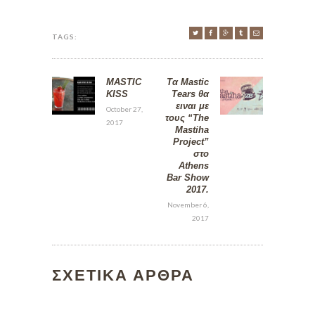
TAGS:
MASTIC
Τα Mastic
KISS
Tears θα
ειναι με
October 27,
τους “The
2017
Mastiha
Project”
στο
Athens
Bar Show
2017.
November 6,
2017
ΣΧΕΤΙΚΑ ΑΡΘΡΑ