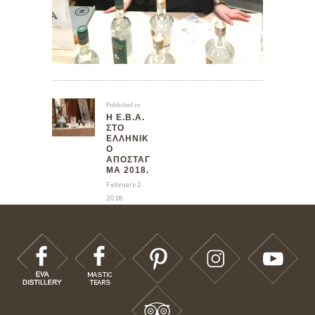
Published in
Η Ε.Β.Α.
ΣΤΟ
ΕΛΛΗΝΙΚ
Ό
ΑΠΌΣΤΑΓ
ΜΑ 2018.
February 2,
2018