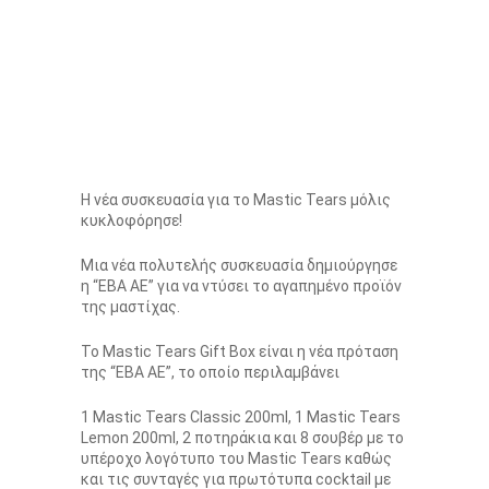
Η νέα συσκευασία για το Mastic Tears μόλις
κυκλοφόρησε!
Μια νέα πολυτελής συσκευασία δημιούργησε
η “ΕΒΑ ΑΕ” για να ντύσει το αγαπημένο προϊόν
της μαστίχας.
Το Mastic Tears Gift Box είναι η νέα πρόταση
της “ΕΒΑ ΑΕ”, το οποίο περιλαμβάνει
1 Mastic Tears Classic 200ml, 1 Mastic Tears
Lemon 200ml, 2 ποτηράκια και 8 σουβέρ με το
υπέροχο λογότυπο του Mastic Tears καθώς
και τις συνταγές για πρωτότυπα cocktail με